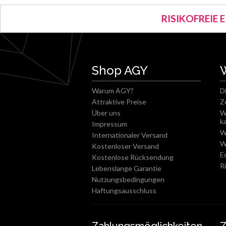
RISIKOFREIE 
Shop AGY
Warum AGY?
D
Attraktive Preise
Z
Über uns
W
k
Impressum
W
Internationaler Versand
W
Kostenloser Versand
E
Kostenlose Rücksendung
R
Lebenslange Garantie
Nutzungsbedingungen
Haftungsausschluss