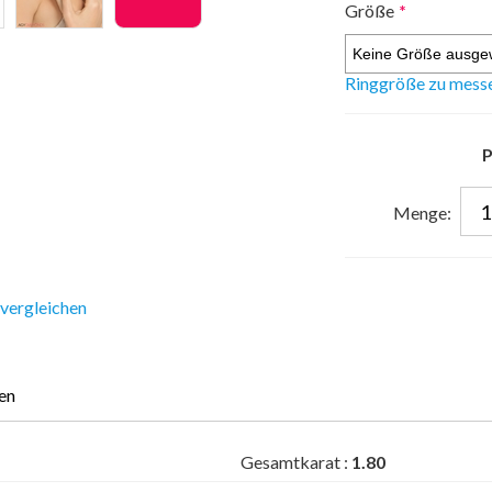
Größe
*
Ringgröße zu mess
P
Menge:
 vergleichen
en
Gesamtkarat :
1.80