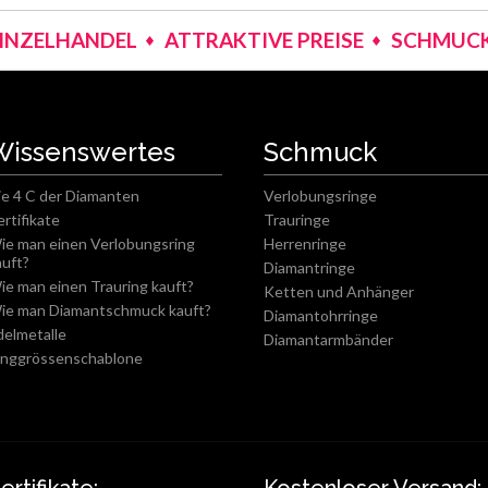
EINZELHANDEL
ATTRAKTIVE PREISE
SCHMUCK
Wissenswertes
Schmuck
ie 4 C der Diamanten
Verlobungsringe
ertifikate
Trauringe
ie man einen Verlobungsring
Herrenringe
auft?
Diamantringe
ie man einen Trauring kauft?
Ketten und Anhänger
ie man Diamantschmuck kauft?
Diamantohrringe
delmetalle
Diamantarmbänder
inggrössenschablone