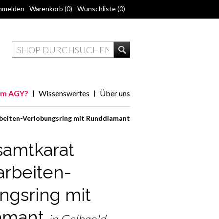
nmelden
Warenkorb
(0)
Wunschliste
(0)
m AGY?
Wissenswertes
Über uns
beiten-Verlobungsring mit Runddiamant
samtkarat
arbeiten-
ngsring mit
amant
in Gelbgold