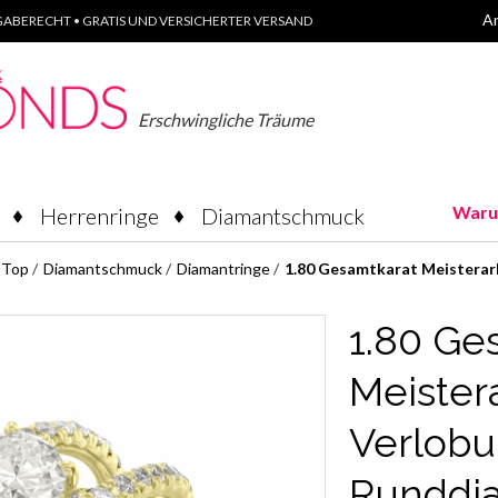
A
ABERECHT • GRATIS UND VERSICHERTER VERSAND
Erschwingliche Träume
Waru
Herrenringe
Diamantschmuck
Top
/
Diamantschmuck
/
Diamantringe
/
1.80 Gesamtkarat Meisterar
1.80 Ge
Meister
Verlobu
Runddi