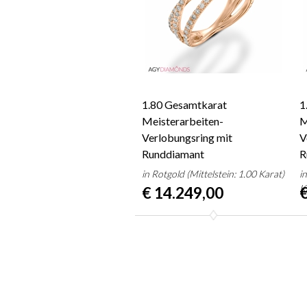
1.80 Gesamtkarat
1
Meisterarbeiten-
M
Verlobungsring mit
V
Runddiamant
R
in Rotgold (Mittelstein: 1.00 Karat)
i
K
€ 14.249,00
€