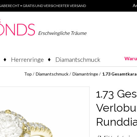
A
ABERECHT • GRATIS UND VERSICHERTER VERSAND
Erschwingliche Träume
Waru
Herrenringe
Diamantschmuck
Top
/
Diamantschmuck
/
Diamantringe
/
1.73 Gesamtkara
1.73 Ge
Verlobu
Runddi