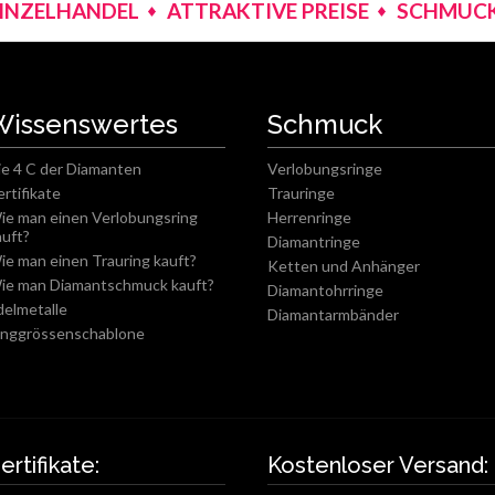
EINZELHANDEL
ATTRAKTIVE PREISE
SCHMUCK
Wissenswertes
Schmuck
ie 4 C der Diamanten
Verlobungsringe
ertifikate
Trauringe
ie man einen Verlobungsring
Herrenringe
auft?
Diamantringe
ie man einen Trauring kauft?
Ketten und Anhänger
ie man Diamantschmuck kauft?
Diamantohrringe
delmetalle
Diamantarmbänder
inggrössenschablone
ertifikate:
Kostenloser Versand: