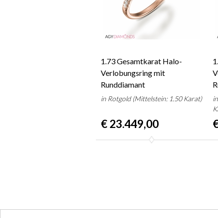
1.73 Gesamtkarat Halo-
1
Verlobungsring mit
V
Runddiamant
R
in Rotgold (Mittelstein: 1.50 Karat)
i
K
€ 23.449,00
€