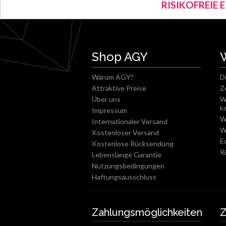
RISIKOFREIE 
Shop AGY
Warum AGY?
D
Attraktive Preise
Z
Über uns
W
k
Impressum
W
Internationaler Versand
W
Kostenloser Versand
E
Kostenlose Rücksendung
R
Lebenslange Garantie
Nutzungsbedingungen
Haftungsausschluss
Zahlungsmöglichkeiten
Z