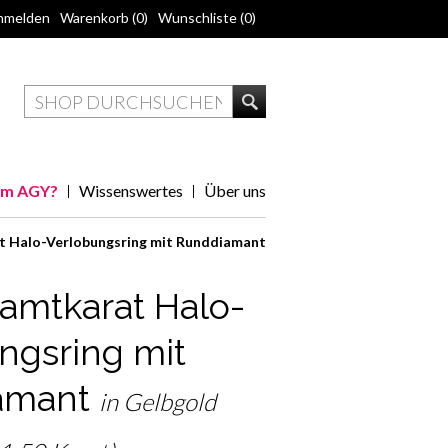
nmelden
Warenkorb
(0)
Wunschliste
(0)
m AGY?
Wissenswertes
Über uns
t Halo-Verlobungsring mit Runddiamant
samtkarat Halo-
ngsring mit
amant
in Gelbgold