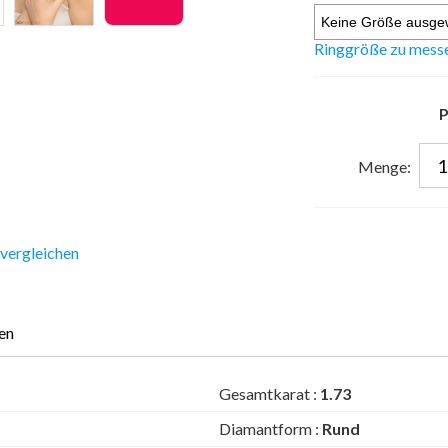
Ringgröße zu mess
P
Menge:
 vergleichen
en
Gesamtkarat :
1.73
Diamantform :
Rund