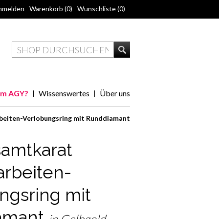
nmelden
Warenkorb
(0)
Wunschliste
(0)
m AGY?
Wissenswertes
Über uns
beiten-Verlobungsring mit Runddiamant
samtkarat
arbeiten-
ngsring mit
amant
in Gelbgold