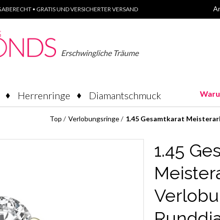
A
ABERECHT • GRATIS UND VERSICHERTER VERSAND
Erschwingliche Träume
Waru
Herrenringe
Diamantschmuck
Top
/
Verlobungsringe
/
1.45 Gesamtkarat Meisterar
1.45 Ge
Meister
Verlobu
Runddi