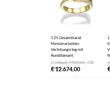
1.25 Gesamtkarat
1
Meisterarbeiten-
M
Verlobungsring mit
V
Runddiamant
R
in Gelbgold (Mittelstein: 1.00
i
Karat)
K
€ 12.674,00
€