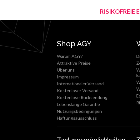
RISIKOFREIE 
Shop AGY
Warum AGY?
D
Attraktive Preise
Z
Über uns
W
k
Impressum
W
Internationaler Versand
W
Kostenloser Versand
E
Kostenlose Rücksendung
R
Lebenslange Garantie
Nutzungsbedingungen
Haftungsausschluss