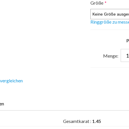
Größe
*
Ringgröße zu mess
P
Menge:
 vergleichen
en
Gesamtkarat :
1.45