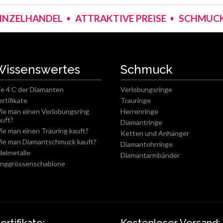
EINZELHANDEL
ATTRAKTIVE PREISE
SCHMUCK
Wissenswertes
Schmuck
ie 4 C der Diamanten
Verlobungsringe
ertifikate
Trauringe
ie man einen Verlobungsring
Herrenringe
auft?
Diamantringe
ie man einen Trauring kauft?
Ketten und Anhänger
ie man Diamantschmuck kauft?
Diamantohrringe
delmetalle
Diamantarmbänder
inggrössenschablone