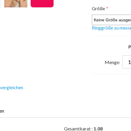
Größe
*
Ringgröße zu mess
P
Menge:
 vergleichen
en
Gesamtkarat :
1.08