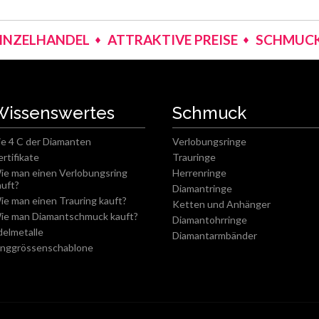
EINZELHANDEL
ATTRAKTIVE PREISE
SCHMUCK
Wissenswertes
Schmuck
ie 4 C der Diamanten
Verlobungsringe
ertifikate
Trauringe
ie man einen Verlobungsring
Herrenringe
auft?
Diamantringe
ie man einen Trauring kauft?
Ketten und Anhänger
ie man Diamantschmuck kauft?
Diamantohrringe
delmetalle
Diamantarmbänder
inggrössenschablone