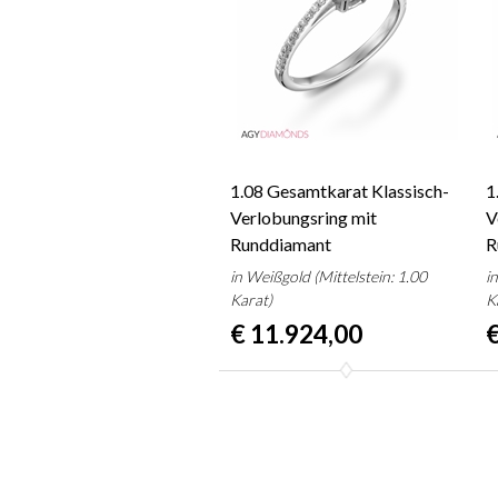
1.08 Gesamtkarat Klassisch-
1
Verlobungsring mit
V
Runddiamant
R
in Weißgold (Mittelstein: 1.00
i
Karat)
K
€ 11.924,00
€