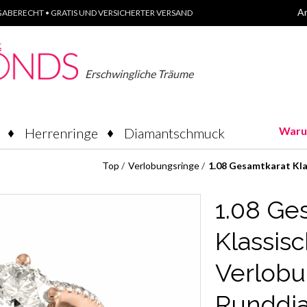
A
ABERECHT • GRATIS UND VERSICHERTER VERSAND
Erschwingliche Träume
Waru
Herrenringe
Diamantschmuck
Top
/
Verlobungsringe
/
1.08 Gesamtkarat Kla
1.08 Ge
Klassisc
Verlobu
Runddi