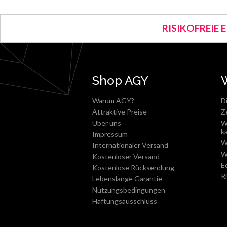
RISIKOFREIE 
Shop AGY
Warum AGY?
D
Attraktive Preise
Z
Über uns
W
k
Impressum
W
Internationaler Versand
W
Kostenloser Versand
E
Kostenlose Rücksendung
R
Lebenslange Garantie
Nutzungsbedingungen
Haftungsausschluss