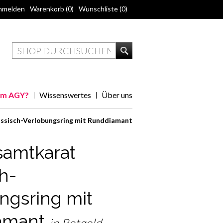
nmelden
Warenkorb
(0)
Wunschliste
(0)
m AGY?
Wissenswertes
Über uns
ssisch-Verlobungsring mit Runddiamant
samtkarat
h-
ngsring mit
amant
in Rotgold