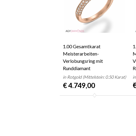
1.00 Gesamtkarat
1
Meisterarbeiten-
M
Verlobungsring mit
V
Runddiamant
R
in Rotgold (Mittelstein: 0.50 Karat)
i
K
€ 4.749,00
€