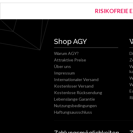
RISIKOFREIE 
Shop AGY
Warum AGY?
D
Attraktive Preise
Z
Über uns
W
k
Impressum
W
Internationaler Versand
W
Kostenloser Versand
E
Kostenlose Rücksendung
R
Lebenslange Garantie
Nutzungsbedingungen
Haftungsausschluss