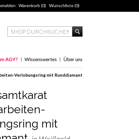
nmelden
Warenkorb
(0)
Wunschliste
(0)
m AGY?
Wissenswertes
Über uns
beiten-Verlobungsring mit Runddiamant
samtkarat
arbeiten-
ngsring mit
amant
in Weißgold