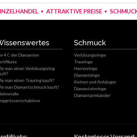
EINZELHANDEL
ATTRAKTIVE PREISE
SCHMUCK
Wissenswertes
Schmuck
ie 4 C der Diamanten
Verlobungsringe
ertifikate
Trauringe
ie man einen Verlobungsring
Herrenringe
auft?
Diamantringe
ie man einen Trauring kauft?
Ketten und Anhänger
ie man Diamantschmuck kauft?
Diamantohrringe
delmetalle
Diamantarmbänder
inggrössenschablone