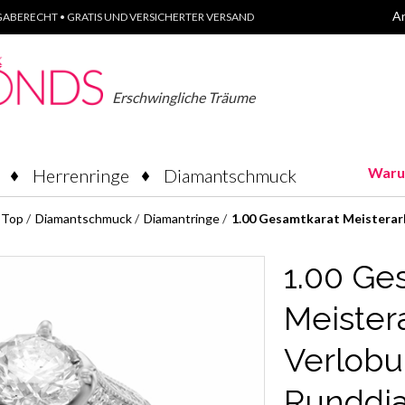
A
ABERECHT • GRATIS UND VERSICHERTER VERSAND
Erschwingliche Träume
Waru
Herrenringe
Diamantschmuck
Top
/
Diamantschmuck
/
Diamantringe
/
1.00 Gesamtkarat Meisterar
1.00 Ge
Meister
Verlobu
Runddi