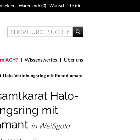
nmelden
Warenkorb
(0)
Wunschliste
(0)
m AGY?
Wissenswertes
Über uns
t Halo-Verlobungsring mit Runddiamant
samtkarat Halo-
ngsring mit
amant
in Weißgold