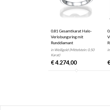
0.81 Gesamtkarat Halo-
0
Verlobungsring mit
V
Runddiamant
R
in Weißgold (Mittelstein: 0.50
i
Karat)
€ 4.274,00
€