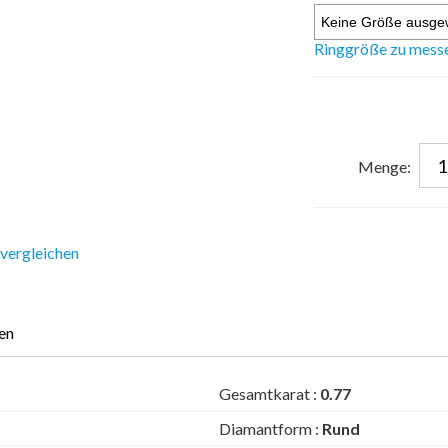
Ringgröße zu mess
Menge:
 vergleichen
en
Gesamtkarat :
0.77
Diamantform :
Rund