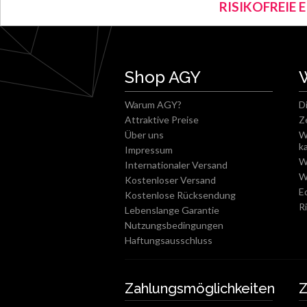
RISIKOFREIE 
Shop AGY
Warum AGY?
D
Attraktive Preise
Z
Über uns
W
k
Impressum
W
Internationaler Versand
W
Kostenloser Versand
E
Kostenlose Rücksendung
R
Lebenslange Garantie
Nutzungsbedingungen
Haftungsausschluss
Zahlungsmöglichkeiten
Z