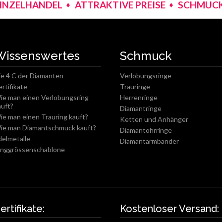
EINZELHANDEL
ATTRAKTIVE PREISE
SCHMUCK
Wissenswertes
Schmuck
ie 4 C der Diamanten
Verlobungsringe
ertifikate
Trauringe
ie man einen Verlobungsring
Herrenringe
auft?
Diamantringe
ie man einen Trauring kauft?
Ketten und Anhänger
ie man Diamantschmuck kauft?
Diamantohrringe
delmetalle
Diamantarmbänder
inggrössenschablone
ertifikate:
Kostenloser Versand: