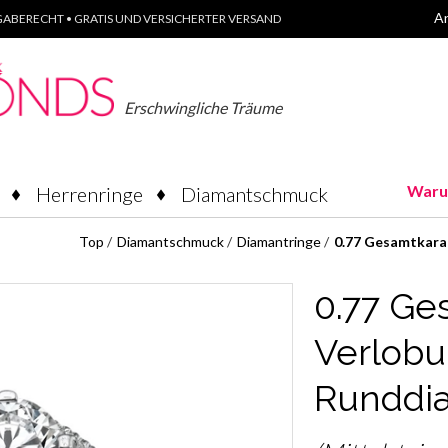
A
ABERECHT • GRATIS UND VERSICHERTER VERSAND
Erschwingliche Träume
Waru
Herrenringe
Diamantschmuck
Top
/
Diamantschmuck
/
Diamantringe
/
0.77 Gesamtkara
0.77 Ge
Verlobu
Runddi