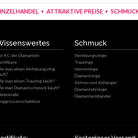
EINZELHANDEL
ATTRAKTIVE PREISE
SCHMUCK
Wissenswertes
Schmuck
ie 4 C der Diamanten
Verlobungsringe
ertifikate
Trauringe
ie man einen Verlobungsring
Herrenringe
auft?
Diamantringe
ie man einen Trauring kauft?
Ketten und Anhänger
ie man Diamantschmuck kauft?
Diamantohrringe
delmetalle
Diamantarmbänder
inggrössenschablone