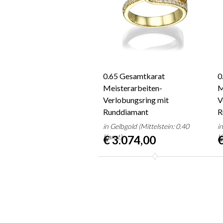
0.65 Gesamtkarat
0
Meisterarbeiten-
M
Verlobungsring mit
V
Runddiamant
R
in Gelbgold (Mittelstein: 0.40
i
Karat)
K
€ 3.074,00
€