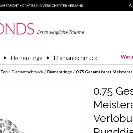
A
ABERECHT • GRATIS UND VERSICHERTER VERSAND
Erschwingliche Träume
Waru
Herrenringe
Diamantschmuck
Top
/
Diamantschmuck
/
Diamantringe
/
0.75 Gesamtkarat Meisterar
0.75 Ge
Meister
Verlobu
Runddi