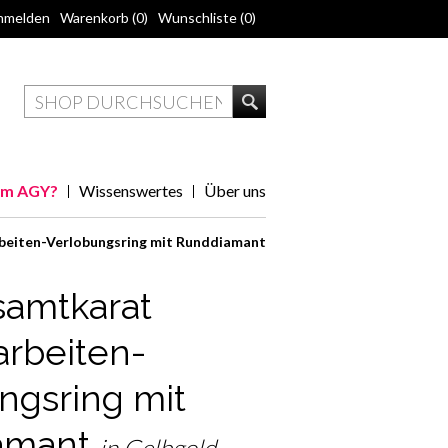
nmelden
Warenkorb
(0)
Wunschliste
(0)
m AGY?
Wissenswertes
Über uns
beiten-Verlobungsring mit Runddiamant
samtkarat
arbeiten-
ngsring mit
amant
in Gelbgold