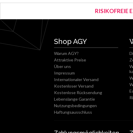
RISIKOFREIE 
Shop AGY
Warum AGY?
D
Attraktive Preise
Z
Über uns
W
k
Impressum
W
Internationaler Versand
W
Kostenloser Versand
E
Kostenlose Rücksendung
R
Lebenslange Garantie
Nutzungsbedingungen
Haftungsausschluss