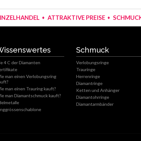
EINZELHANDEL
ATTRAKTIVE PREISE
SCHMUCK
Wissenswertes
Schmuck
ie 4 C der Diamanten
Verlobungsringe
ertifikate
Trauringe
ie man einen Verlobungsring
Herrenringe
auft?
Diamantringe
ie man einen Trauring kauft?
Ketten und Anhänger
ie man Diamantschmuck kauft?
Diamantohrringe
delmetalle
Diamantarmbänder
inggrössenschablone