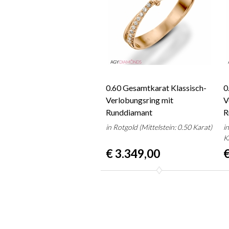
0.60 Gesamtkarat Klassisch-
0
Verlobungsring mit
V
Runddiamant
R
in Rotgold (Mittelstein: 0.50 Karat)
i
K
€ 3.349,00
€