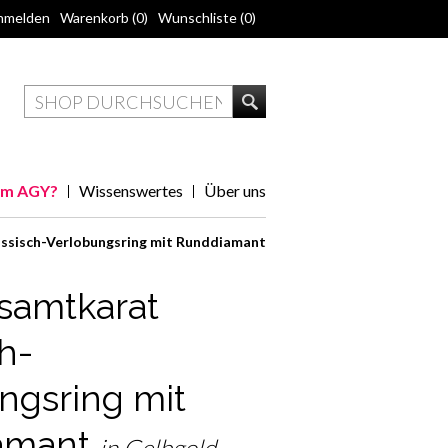
nmelden
Warenkorb
(0)
Wunschliste
(0)
m AGY?
Wissenswertes
Über uns
ssisch-Verlobungsring mit Runddiamant
samtkarat
h-
ngsring mit
amant
in Gelbgold