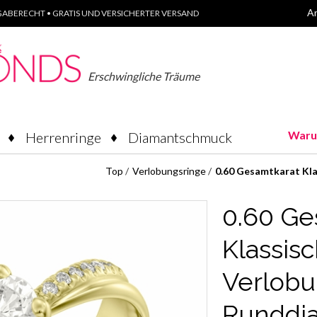
A
ABERECHT • GRATIS UND VERSICHERTER VERSAND
Erschwingliche Träume
Waru
Herrenringe
Diamantschmuck
Top
/
Verlobungsringe
/
0.60 Gesamtkarat Kla
0.60 Ge
Klassisc
Verlobu
Runddi