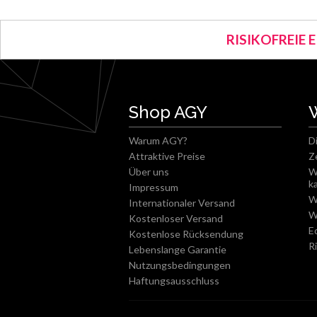
RISIKOFREIE 
Shop AGY
Warum AGY?
D
Attraktive Preise
Z
Über uns
W
k
Impressum
W
Internationaler Versand
W
Kostenloser Versand
E
Kostenlose Rücksendung
R
Lebenslange Garantie
Nutzungsbedingungen
Haftungsausschluss