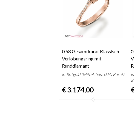
0.58 Gesamtkarat Klassisch-
0
Verlobungsring mit
V
Runddiamant
R
in Rotgold (Mittelstein: 0.50 Karat)
i
K
€ 3.174,00
€