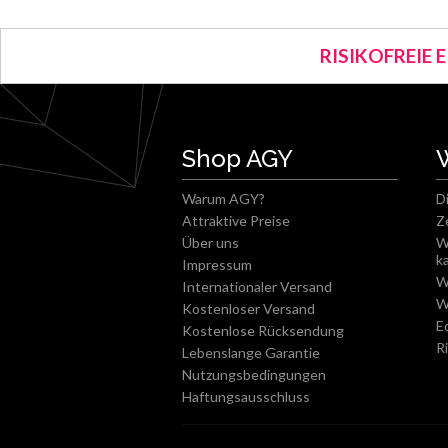
RISIKOFREIE 
Shop AGY
Warum AGY?
D
Attraktive Preise
Z
Über uns
W
k
Impressum
W
Internationaler Versand
W
Kostenloser Versand
E
Kostenlose Rücksendung
R
Lebenslange Garantie
Nutzungsbedingungen
Haftungsausschluss