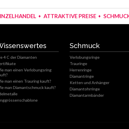
EINZELHANDEL
ATTRAKTIVE PREISE
SCHMUCK
Wissenswertes
Schmuck
ie 4 C der Diamanten
Verlobungsringe
ertifikate
Trauringe
ie man einen Verlobungsring
Herrenringe
auft?
Diamantringe
ie man einen Trauring kauft?
Ketten und Anhänger
ie man Diamantschmuck kauft?
Diamantohrringe
delmetalle
Diamantarmbänder
inggrössenschablone