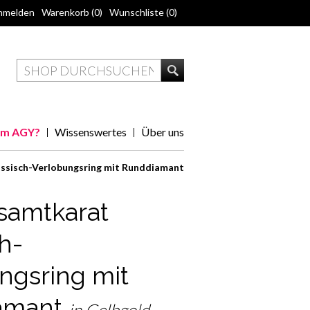
nmelden
Warenkorb
(0)
Wunschliste
(0)
m AGY?
Wissenswertes
Über uns
ssisch-Verlobungsring mit Runddiamant
samtkarat
h-
ngsring mit
amant
in Gelbgold