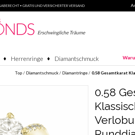
A
ABERECHT • GRATIS UND VERSICHERTER VERSAND
Erschwingliche Träume
Waru
Herrenringe
Diamantschmuck
Top
/
Diamantschmuck
/
Diamantringe
/
0.58 Gesamtkarat Kla
0.58 Ge
Klassisc
Verlobu
Runddi