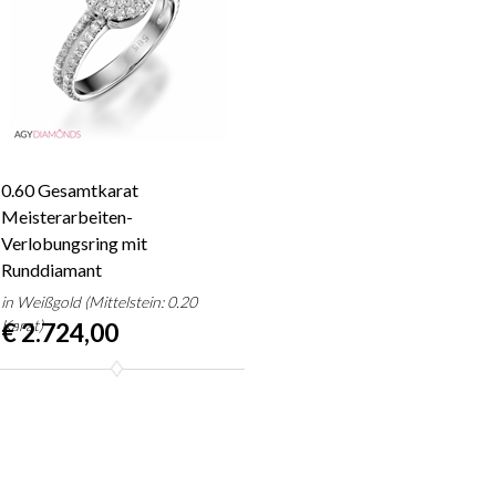
0.60 Gesamtkarat
Meisterarbeiten-
Verlobungsring mit
Runddiamant
in Weißgold (Mittelstein: 0.20
Karat)
€ 2.724,00