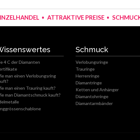
EINZELHANDEL
ATTRAKTIVE PREISE
SCHMUCK
Wissenswertes
Schmuck
ie 4 C der Diamanten
Verlobungsringe
ertifikate
Trauringe
ie man einen Verlobungsring
Herrenringe
auft?
Diamantringe
ie man einen Trauring kauft?
Ketten und Anhänger
ie man Diamantschmuck kauft?
Diamantohrringe
delmetalle
Diamantarmbänder
inggrössenschablone