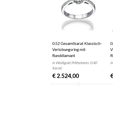
0.52 Gesamtkarat Klassisch-
0
Verlobungsring mit
V
Runddiamant
R
in Weißgold (Mittelstein: 0.40
i
Karat)
€ 2.524,00
€