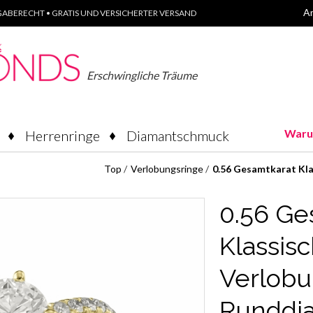
A
ABERECHT • GRATIS UND VERSICHERTER VERSAND
Erschwingliche Träume
Waru
Herrenringe
Diamantschmuck
Top
/
Verlobungsringe
/
0.56 Gesamtkarat Kla
0.56 Ge
Klassisc
Verlobu
Runddi