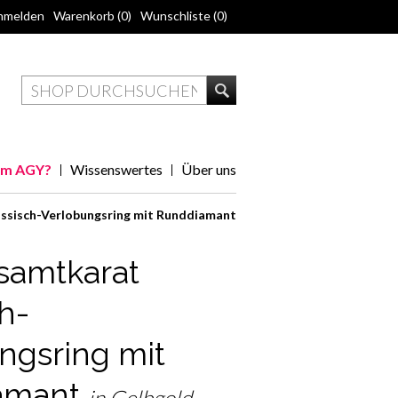
nmelden
Warenkorb
(0)
Wunschliste
(0)
m AGY?
Wissenswertes
Über uns
ssisch-Verlobungsring mit Runddiamant
samtkarat
h-
ngsring mit
amant
in Gelbgold