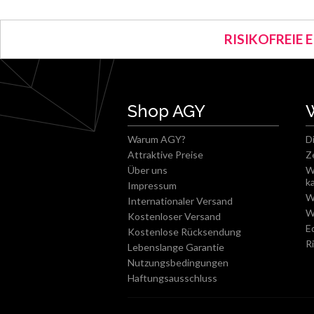
RISIKOFREIE 
Shop AGY
Warum AGY?
D
Attraktive Preise
Z
Über uns
W
k
Impressum
W
Internationaler Versand
W
Kostenloser Versand
E
Kostenlose Rücksendung
R
Lebenslange Garantie
Nutzungsbedingungen
Haftungsausschluss