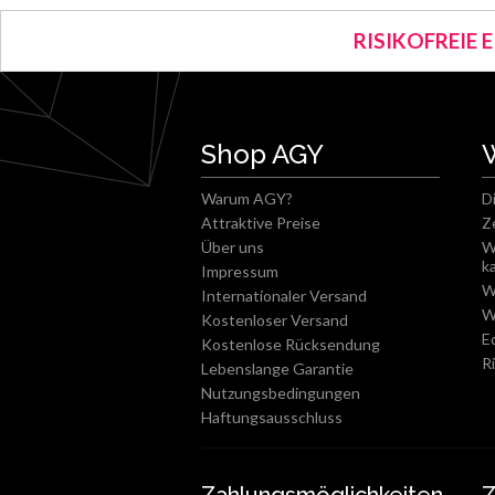
RISIKOFREIE 
Shop AGY
Warum AGY?
D
Attraktive Preise
Z
Über uns
W
k
Impressum
W
Internationaler Versand
W
Kostenloser Versand
E
Kostenlose Rücksendung
R
Lebenslange Garantie
Nutzungsbedingungen
Haftungsausschluss