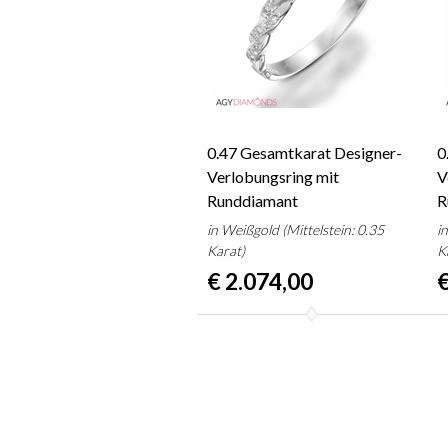
0.47 Gesamtkarat Designer-
0
Verlobungsring mit
V
Runddiamant
R
in Weißgold (Mittelstein: 0.35
i
Karat)
K
€ 2.074,00
€