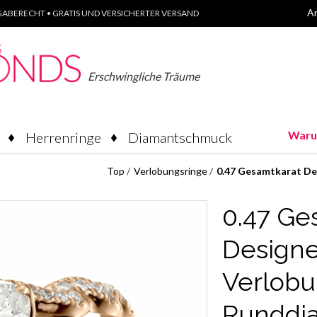
A
ABERECHT • GRATIS UND VERSICHERTER VERSAND
Erschwingliche Träume
Waru
Herrenringe
Diamantschmuck
Top
/
Verlobungsringe
/
0.47 Gesamtkarat De
0.47 Ge
Designe
Verlobu
Runddi