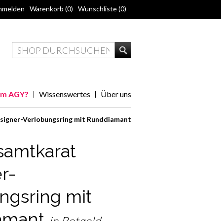
nmelden
Warenkorb
(0)
Wunschliste
(0)
m AGY?
Wissenswertes
Über uns
signer-Verlobungsring mit Runddiamant
samtkarat
r-
ngsring mit
amant
in Rotgold