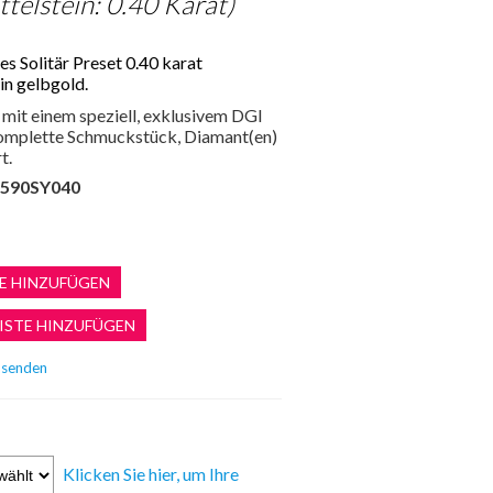
telstein: 0.40 Karat)
s Solitär Preset 0.40 karat
in gelbgold.
mit einem speziell, exklusivem DGI
 komplette Schmuckstück, Diamant(en)
t.
590SY040
Klicken Sie hier, um Ihre