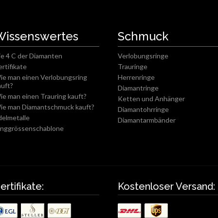
Wissenswertes
Schmuck
ie 4 C der Diamanten
Verlobungsringe
ertifikate
Trauringe
ie man einen Verlobungsring
Herrenringe
auft?
Diamantringe
ie man einen Trauring kauft?
Ketten und Anhänger
ie man Diamantschmuck kauft?
Diamantohrringe
delmetalle
Diamantarmbänder
inggrössenschablone
ertifikate:
Kostenloser Versand: