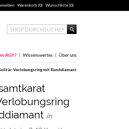
nmelden
Warenkorb
(0)
Wunschliste
(0)
m AGY?
Wissenswertes
Über uns
Solitär-Verlobungsring mit Runddiamant
samtkarat
-Verlobungsring
nddiamant
in