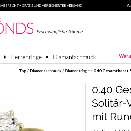
A
ABERECHT • GRATIS UND VERSICHERTER VERSAND
Erschwingliche Träume
Waru
Herrenringe
Diamantschmuck
Top
/
Diamantschmuck
/
Diamantringe
/
0.40 Gesamtkarat 
0.40 Ge
Solitär
mit Ru