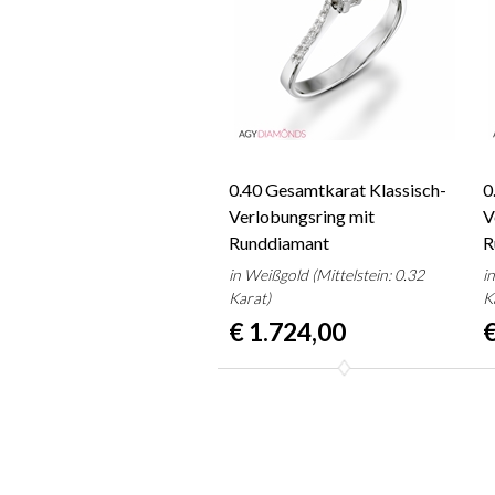
0.40 Gesamtkarat Klassisch-
0
Verlobungsring mit
V
Runddiamant
R
in Weißgold (Mittelstein: 0.32
i
Karat)
K
€ 1.724,00
€