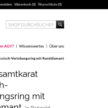
nmelden
Warenkorb
(0)
Wunschliste
(0)
m AGY?
Wissenswertes
Über uns
ssisch-Verlobungsring mit Runddiamant
samtkarat
h-
ngsring mit
amant
in Rotgold