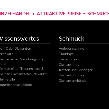
EINZELHANDEL
ATTRAKTIVE PREISE
SCHMUCK
Wissenswertes
Schmuck
ie 4 C der Diamanten
Verlobungsringe
ertifikate
Trauringe
ie man einen Verlobungsring
Herrenringe
auft?
Diamantringe
ie man einen Trauring kauft?
Ketten und Anhänger
ie man Diamantschmuck kauft?
Diamantohrringe
delmetalle
Diamantarmbänder
inggrössenschablone