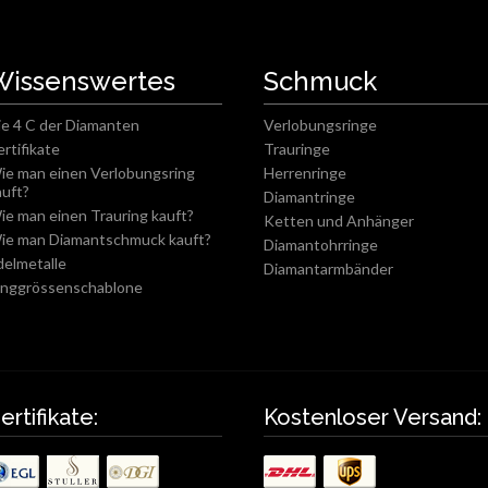
Wissenswertes
Schmuck
ie 4 C der Diamanten
Verlobungsringe
ertifikate
Trauringe
ie man einen Verlobungsring
Herrenringe
auft?
Diamantringe
ie man einen Trauring kauft?
Ketten und Anhänger
ie man Diamantschmuck kauft?
Diamantohrringe
delmetalle
Diamantarmbänder
inggrössenschablone
ertifikate:
Kostenloser Versand: