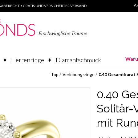
A
ABERECHT • GRATIS UND VERSICHERTER VERSAND
Erschwingliche Träume
Waru
Herrenringe
Diamantschmuck
Top
/
Verlobungsringe
/
0.40 Gesamtkarat 
0.40 Ge
Solitär
mit Ru