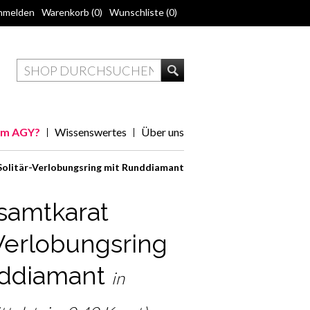
nmelden
Warenkorb
(0)
Wunschliste
(0)
m AGY?
Wissenswertes
Über uns
Solitär-Verlobungsring mit Runddiamant
samtkarat
-Verlobungsring
nddiamant
in