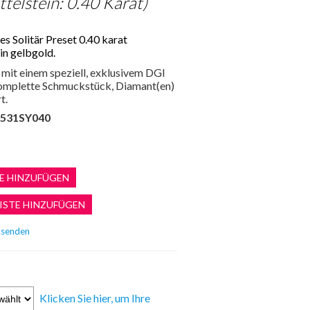
telstein: 0.40 Karat)
s Solitär Preset 0.40 karat
in gelbgold.
mit einem speziell, exklusivem DGI
 komplette Schmuckstück, Diamant(en)
t.
531SY040
Klicken Sie hier, um Ihre