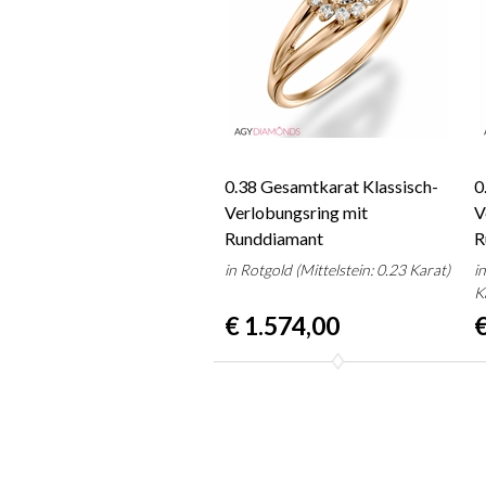
0.38 Gesamtkarat Klassisch-
0
Verlobungsring mit
V
Runddiamant
R
in Rotgold (Mittelstein: 0.23 Karat)
i
K
€ 1.574,00
€