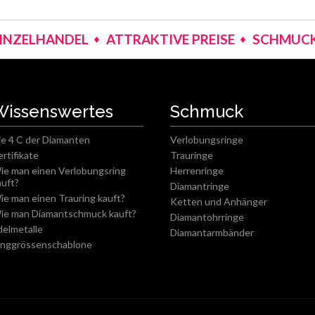
EINZELHANDEL
ATTRAKTIVE PREISE
SCHMUCK
Wissenswertes
Schmuck
ie 4 C der Diamanten
Verlobungsringe
ertifikate
Trauringe
ie man einen Verlobungsring
Herrenringe
auft?
Diamantringe
ie man einen Trauring kauft?
Ketten und Anhänger
ie man Diamantschmuck kauft?
Diamantohrringe
delmetalle
Diamantarmbänder
inggrössenschablone