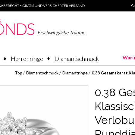
A
ABERECHT • GRATIS UND VERSICHERTER VERSAND
Erschwingliche Träume
Waru
Herrenringe
Diamantschmuck
Top
/
Diamantschmuck
/
Diamantringe
/
0.38 Gesamtkarat Kla
0.38 Ge
Klassisc
Verlobu
Runddi