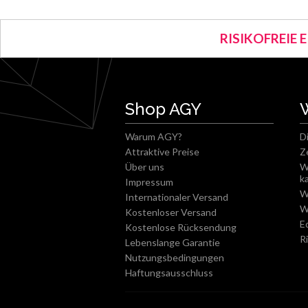
RISIKOFREIE 
Shop AGY
Warum AGY?
D
Attraktive Preise
Z
Über uns
W
k
Impressum
W
Internationaler Versand
W
Kostenloser Versand
E
Kostenlose Rücksendung
R
Lebenslange Garantie
Nutzungsbedingungen
Haftungsausschluss