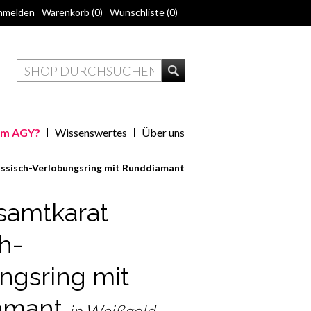
nmelden
Warenkorb
(0)
Wunschliste
(0)
m AGY?
Wissenswertes
Über uns
ssisch-Verlobungsring mit Runddiamant
samtkarat
h-
ngsring mit
amant
in Weißgold