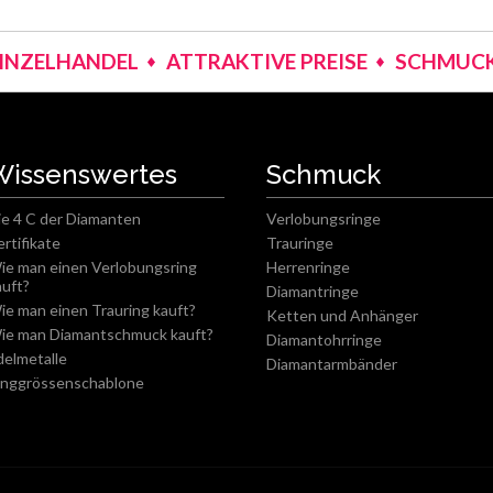
EINZELHANDEL
ATTRAKTIVE PREISE
SCHMUCK
Wissenswertes
Schmuck
ie 4 C der Diamanten
Verlobungsringe
ertifikate
Trauringe
ie man einen Verlobungsring
Herrenringe
auft?
Diamantringe
ie man einen Trauring kauft?
Ketten und Anhänger
ie man Diamantschmuck kauft?
Diamantohrringe
delmetalle
Diamantarmbänder
inggrössenschablone