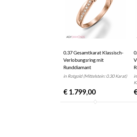
0.37 Gesamtkarat Klassisch-
0
Verlobungsring mit
V
Runddiamant
R
in Rotgold (Mittelstein: 0.30 Karat)
i
K
€ 1.799,00
€