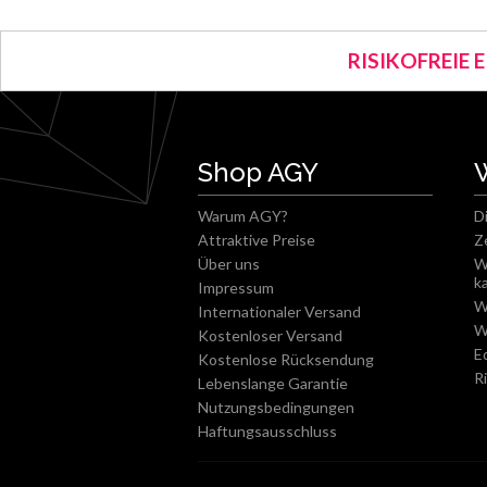
RISIKOFREIE 
Shop AGY
Warum AGY?
D
Attraktive Preise
Z
Über uns
W
k
Impressum
W
Internationaler Versand
W
Kostenloser Versand
E
Kostenlose Rücksendung
R
Lebenslange Garantie
Nutzungsbedingungen
Haftungsausschluss