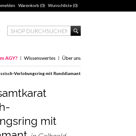
nmelden
Warenkorb
(0)
Wunschliste
(0)
m AGY?
Wissenswertes
Über uns
ssisch-Verlobungsring mit Runddiamant
samtkarat
h-
ngsring mit
amant
in Gelbgold