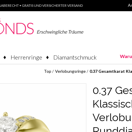
A
ABERECHT • GRATIS UND VERSICHERTER VERSAND
Erschwingliche Träume
Waru
Herrenringe
Diamantschmuck
Top
/
Verlobungsringe
/
0.37 Gesamtkarat Kla
0.37 Ge
Klassisc
Verlobu
Runddi