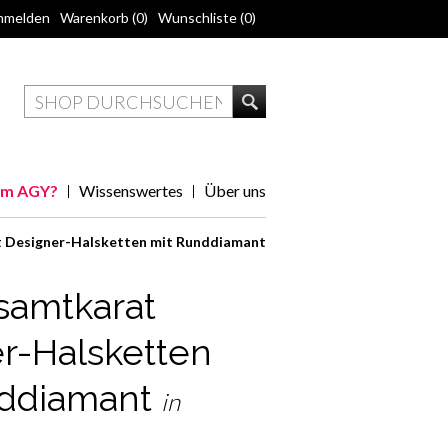
nmelden
Warenkorb
(0)
Wunschliste
(0)
m AGY?
Wissenswertes
Über uns
t Designer-Halsketten mit Runddiamant
samtkarat
r-Halsketten
nddiamant
in