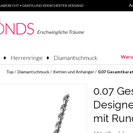
A
ABERECHT • GRATIS UND VERSICHERTER VERSAND
Erschwingliche Träume
Waru
Herrenringe
Diamantschmuck
Top
/
Diamantschmuck
/
Ketten und Anhänger
/
0.07 Gesamtkara
0.07 Ge
Designe
mit Ru