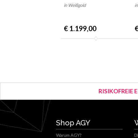
in Weißgold
i
€ 1.199,00
€
RISIKOFREIE 
Shop AGY
Warum AGY?
D