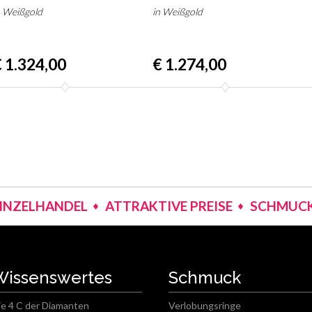
n Weißgold
in Weißgold
 1.324,00
€ 1.274,00
EINZELHANDEL
ATTRAKTIVE PREISE
SCHMUCK
Wissenswertes
Schmuck
ie 4 C der Diamanten
Verlobungsringe